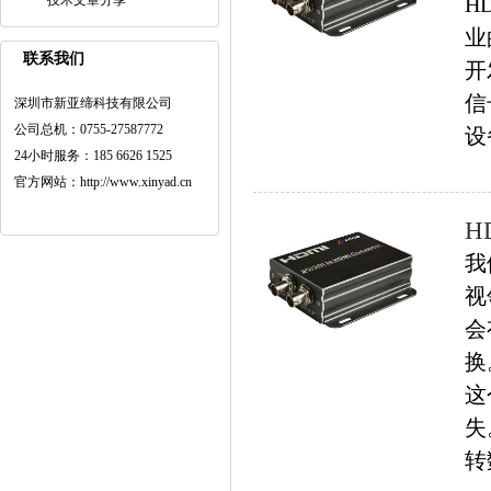
技术文章分享
H
业
联系我们
开
信
深圳市新亚缔科技有限公司
公司总机：0755-27587772
设
24小时服务：185 6626 1525
官方网站：http://www.xinyad.cn
H
我
视
会
换
这
失
转